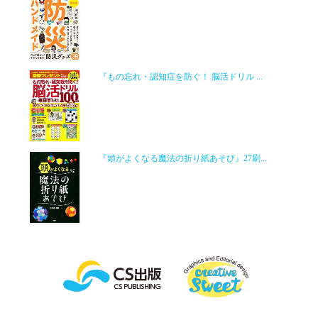
『もの忘れ・認知症を防ぐ！ 脳活ドリル ...
『頭がよくなる魔法の折り紙あそび』27刷...