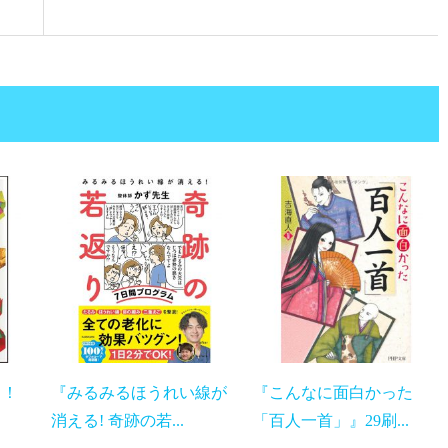
つく！
『みるみるほうれい線が
『こんなに面白かった
消える! 奇跡の若...
「百人一首」』29刷...