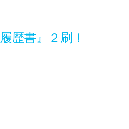
の履歴書』２刷！