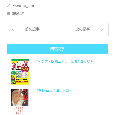
投稿者:
cs_admin
重版出来
前の記事
次の記事
関連記事
『ハンディ版 脳活ドリル 読者が選んだベ...
『親鸞 100の言葉』２刷！