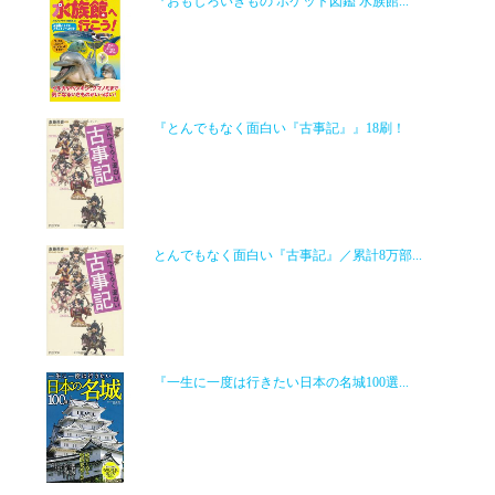
『おもしろいきもの ポケット図鑑 水族館...
『とんでもなく面白い『古事記』』18刷！
とんでもなく面白い『古事記』／累計8万部...
『一生に一度は行きたい日本の名城100選...