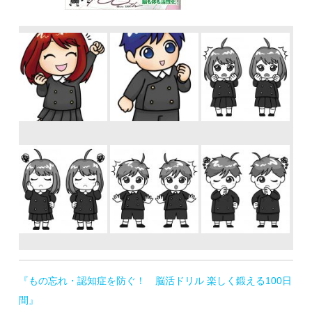
『もの忘れ・認知症を防ぐ！ 脳活ドリル 楽しく鍛える100日
間』