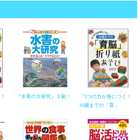
つく！
『水害の大研究』３刷！
『5つの力が身につく！
10歳までの「育...