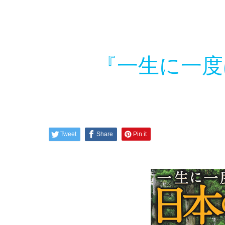
『一生に一度
Tweet
Share
Pin it