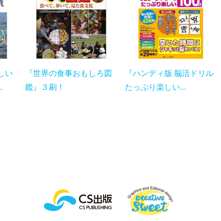
しい
『世界の食事おもしろ図
『ハンディ版 脳活ドリル
.
鑑』３刷！
たっぷり楽しい...