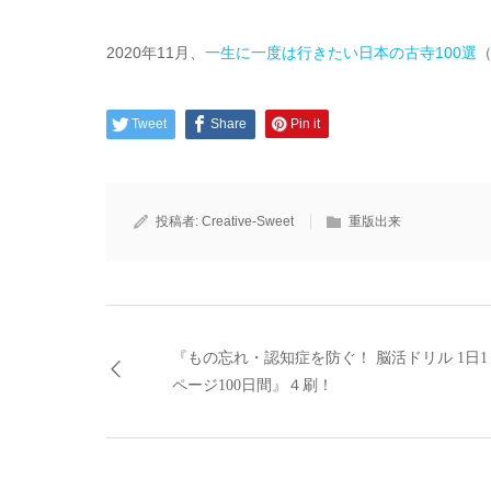
2020年11月、
一生に一度は行きたい日本の古寺100選
（
Tweet
Share
Pin it
投稿者:
Creative-Sweet
重版出来
『もの忘れ・認知症を防ぐ！ 脳活ドリル 1日1
ページ100日間』４刷！