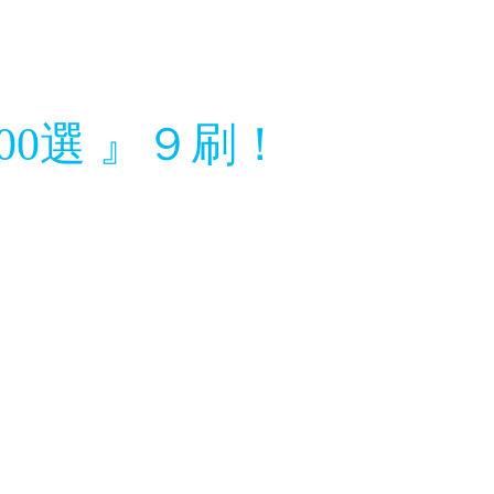
0選 』９刷！