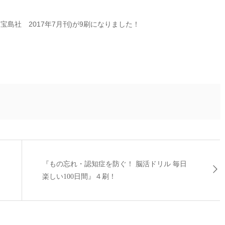
宝島社 2017年7月刊)が9刷になりました！
『もの忘れ・認知症を防ぐ！ 脳活ドリル 毎日
楽しい100日間』４刷！